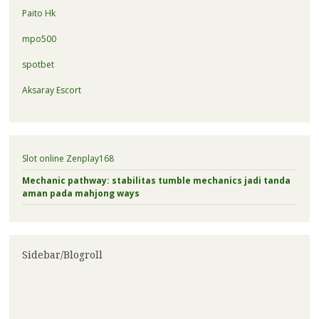
Paito Hk
mpo500
spotbet
Aksaray Escort
Slot online Zenplay168
Mechanic pathway: stabilitas tumble mechanics jadi tanda
aman pada mahjong ways
Sidebar/Blogroll