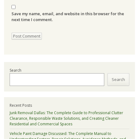
Save my name, email, and website in this browser for the
next time I comment.
Search
Search
Recent Posts
Junk Removal Dallas: The Complete Guide to Professional Clutter
Clearance, Responsible Waste Solutions, and Creating Cleaner
Residential and Commercial Spaces
Vehicle Paint Damage Discussed: The Complete Manual to