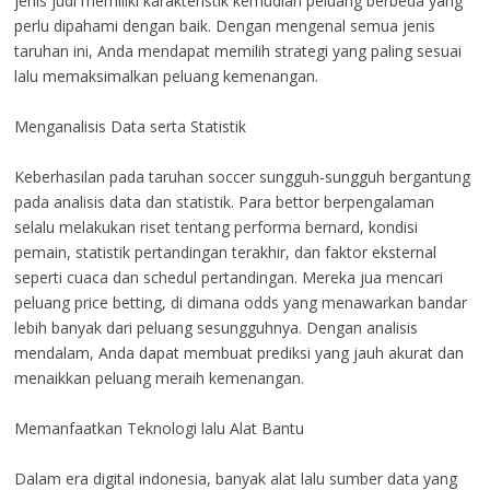
jenis judi memiliki karakteristik kemudian peluang berbeda yang
perlu dipahami dengan baik. Dengan mengenal semua jenis
taruhan ini, Anda mendapat memilih strategi yang paling sesuai
lalu memaksimalkan peluang kemenangan.
Menganalisis Data serta Statistik
Keberhasilan pada taruhan soccer sungguh-sungguh bergantung
pada analisis data dan statistik. Para bettor berpengalaman
selalu melakukan riset tentang performa bernard, kondisi
pemain, statistik pertandingan terakhir, dan faktor eksternal
seperti cuaca dan schedul pertandingan. Mereka jua mencari
peluang price betting, di dimana odds yang menawarkan bandar
lebih banyak dari peluang sesungguhnya. Dengan analisis
mendalam, Anda dapat membuat prediksi yang jauh akurat dan
menaikkan peluang meraih kemenangan.
Memanfaatkan Teknologi lalu Alat Bantu
Dalam era digital indonesia, banyak alat lalu sumber data yang