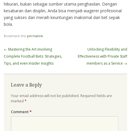
hiburan, bukan sebagai sumber utama penghasilan. Dengan
kesabaran dan disiplin, Anda bisa menjadi wagerer profesional
yang sukses dan meraih keuntungan maksimal dari bet sepak
bola.
Bookmark the
permalink
.
Post
←
Mastering the Art involving
Unlocking Flexibility and
navigation
Complete Football Bets: Strategies,
Effectiveness with Private Staff
Tips, and even Insider Insights
members as a Service
→
Leave a Reply
Your email address will not be published.
Required fields are
marked
*
Comment
*