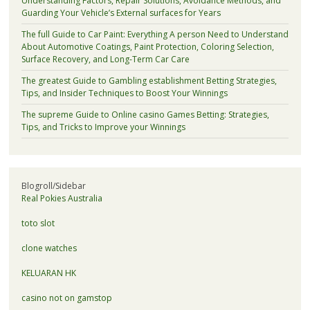
Understanding Factors, Repair Solutions, Avoidance Methods, and
Guarding Your Vehicle’s External surfaces for Years
The full Guide to Car Paint: Everything A person Need to Understand
About Automotive Coatings, Paint Protection, Coloring Selection,
Surface Recovery, and Long-Term Car Care
The greatest Guide to Gambling establishment Betting Strategies,
Tips, and Insider Techniques to Boost Your Winnings
The supreme Guide to Online casino Games Betting: Strategies,
Tips, and Tricks to Improve your Winnings
Blogroll/Sidebar
Real Pokies Australia
toto slot
clone watches
KELUARAN HK
casino not on gamstop