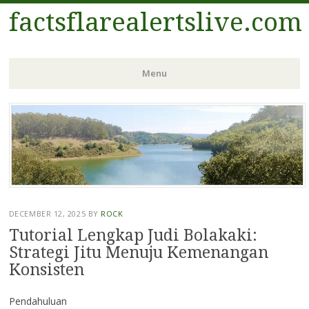
factsflarealertslive.com
Menu
Skip
to
content
DECEMBER 12, 2025
BY
ROCK
Tutorial Lengkap Judi Bolakaki:
Strategi Jitu Menuju Kemenangan
Konsisten
Pendahuluan