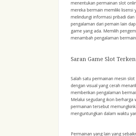
menentukan permainan slot onli
mereka bermain memiliki lisensi
melindungi informasi pribadi da
pengalaman dari pemain lain da
game yang ada. Memilih pengemb
menambah pengalaman bermain
Saran Game Slot Terken
Salah satu permainan mesin slot 
dengan visual yang cerah menarik
memberikan pengalaman bermain
Melalui segudang ikon berharga 
permainan tersebut memungkink
menguntungkan dalam waktu yang
Permainan yang lain yang sebai