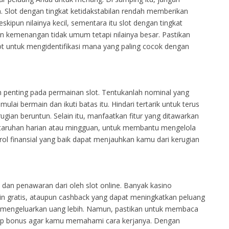
 Slot dengan tingkat ketidakstabilan rendah memberikan
kipun nilainya kecil, sementara itu slot dengan tingkat
an kemenangan tidak umum tetapi nilainya besar. Pastikan
ot untuk mengidentifikasi mana yang paling cocok dengan
 penting pada permainan slot. Tentukanlah nominal yang
lai bermain dan ikuti batas itu. Hindari tertarik untuk terus
gian beruntun. Selain itu, manfaatkan fitur yang ditawarkan
as taruhan harian atau mingguan, untuk membantu mengelola
ol finansial yang baik dapat menjauhkan kamu dari kerugian
dan penawaran dari oleh slot online. Banyak kasino
 gratis, ataupun cashback yang dapat meningkatkan peluang
 mengeluarkan uang lebih. Namun, pastikan untuk membaca
tiap bonus agar kamu memahami cara kerjanya. Dengan