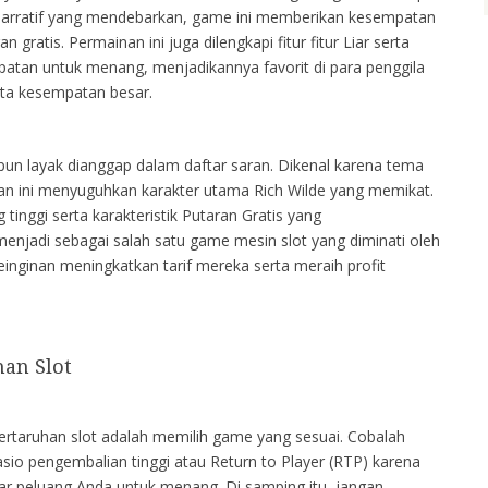
arratif yang mendebarkan, game ini memberikan kesempatan
gratis. Permainan ini juga dilengkapi fitur fitur Liar serta
tan untuk menang, menjadikannya favorit di para penggila
rta kesempatan besar.
un layak dianggap dalam daftar saran. Dikenal karena tema
an ini menyuguhkan karakter utama Rich Wilde yang memikat.
inggi serta karakteristik Putaran Gratis yang
njadi sebagai salah satu game mesin slot yang diminati oleh
keinginan meningkatkan tarif mereka serta meraih profit
an Slot
ertaruhan slot adalah memilih game yang sesuai. Cobalah
io pengembalian tinggi atau Return to Player (RTP) karena
ar peluang Anda untuk menang. Di samping itu, jangan