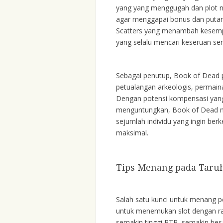
yang yang menggugah dan plot n
agar menggapai bonus dan putaran 
Scatters yang menambah kesempa
yang selalu mencari keseruan se
Sebagai penutup, Book of Dead p
petualangan arkeologis, permain
Dengan potensi kompensasi yang t
menguntungkan, Book of Dead me
sejumlah individu yang ingin ber
maksimal.
Tips Menang pada Taruh
Salah satu kunci untuk menang p
untuk menemukan slot dengan ras
semakin tinggi RTP, semakin bes