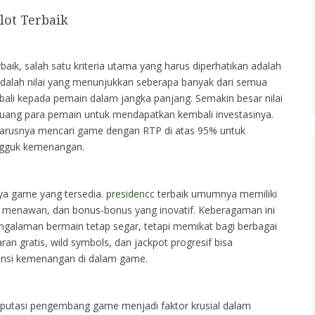
lot Terbaik
aik, salah satu kriteria utama yang harus diperhatikan adalah
adalah nilai yang menunjukkan seberapa banyak dari semua
bali kepada pemain dalam jangka panjang. Semakin besar nilai
eluang para pemain untuk mendapatkan kembali investasinya.
eharusnya mencari game dengan RTP di atas 95% untuk
gguk kemenangan.
nya game yang tersedia.
presidencc
terbaik umumnya memiliki
 menawan, dan bonus-bonus yang inovatif. Keberagaman ini
galaman bermain tetap segar, tetapi memikat bagi berbagai
ran gratis, wild symbols, dan jackpot progresif bisa
ensi kemenangan di dalam game.
eputasi pengembang game menjadi faktor krusial dalam