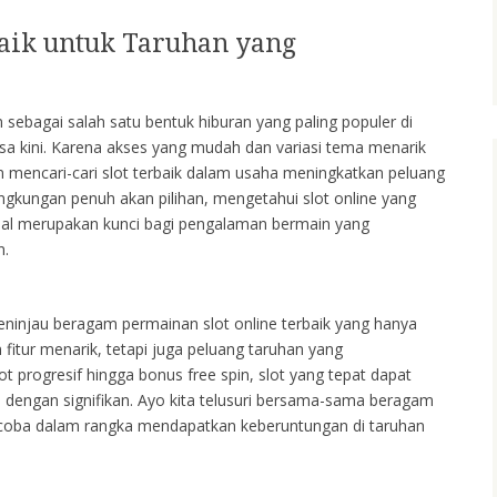
Baik untuk Taruhan yang
sebagai salah satu bentuk hiburan yang paling populer di
masa kini. Karena akses yang mudah dan variasi tema menarik
n mencari-cari slot terbaik dalam usaha meningkatkan peluang
ngkungan penuh akan pilihan, mengetahui slot online yang
l merupakan kunci bagi pengalaman bermain yang
n.
 meninjau beragam permainan slot online terbaik yang hanya
itur menarik, tetapi juga peluang taruhan yang
t progresif hingga bonus free spin, slot yang tepat dapat
engan signifikan. Ayo kita telusuri bersama-sama beragam
a coba dalam rangka mendapatkan keberuntungan di taruhan